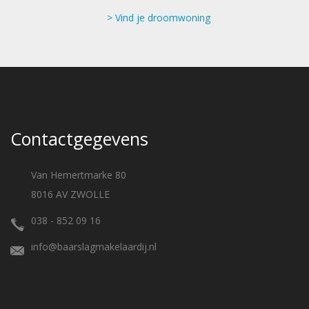
Vind je droomwoning
Contactgegevens
Van Hemertmarke 80
8016 AV ZWOLLE
038 - 852 09 16
info@baarslagmakelaardij.nl