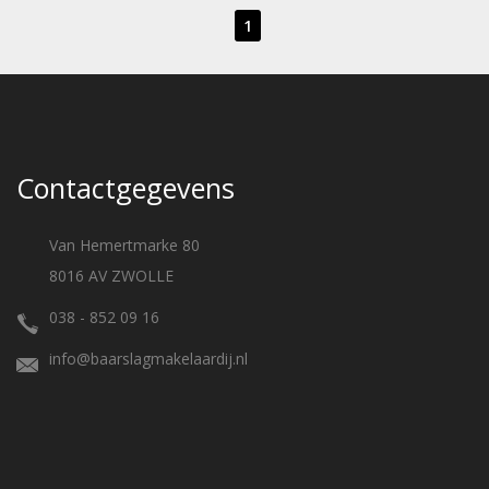
1
Contactgegevens
Van Hemertmarke 80
8016 AV ZWOLLE
038 - 852 09 16
info@baarslagmakelaardij.nl