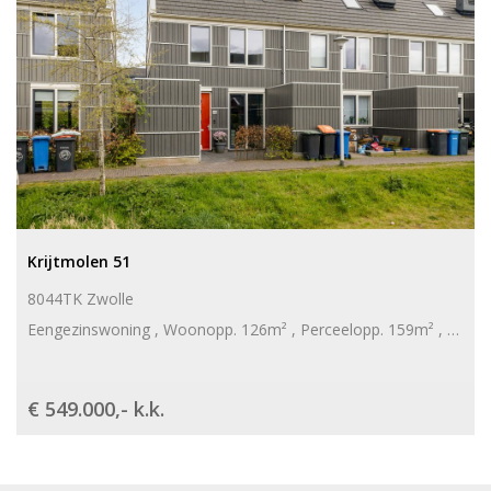
Krijtmolen 51
8044TK Zwolle
Eengezinswoning , Woonopp. 126m² , Perceelopp. 159m² , 3 slaapkamers
€ 549.000,- k.k.